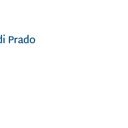
dos pacientes.
di Prado
 Com sua educação, comunicação clara e simpatia, e
 para ouvir e ajudar, Ketilyn faz toda a diferença