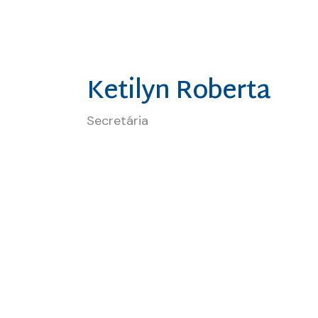
Ketilyn Roberta
Secretária
Desde 1999, Robson é especialist
ventosa, laser e recursos inte