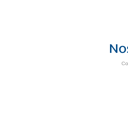
Nos
Co
Dr. Leandro, fisioterapeuta d