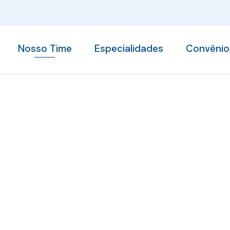
Nosso Time
Especialidades
Convênio
Fisioterapia
Quiropraxia
Pilates
Nosso Time
Treinamento Integrado
Acupuntura
Drenagem Linfática
Home
Nosso Time
Palmilha 3D