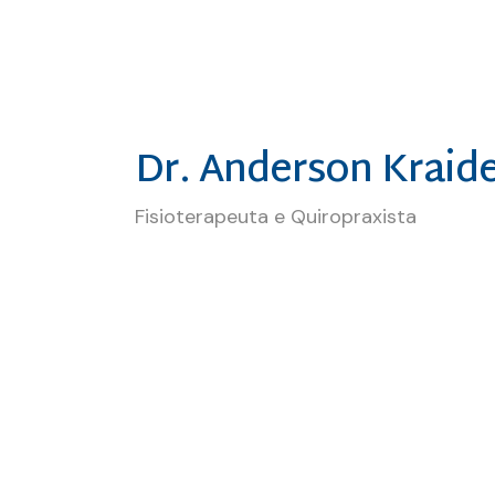
coluna. Também possui cursos 
Dr. Anderson Kraid
Fisioterapeuta e Quiropraxista
Dra. Ana Bigardi, fisioterap
prevenção e liberação miofascial