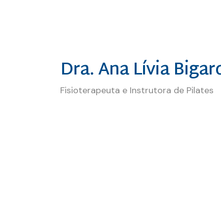
Dra. Ana Lívia Bigar
Fisioterapeuta e Instrutora de Pilates
Ketilyn é secretaria da KT Fisio.
todos os pacientes. Sempre pronta