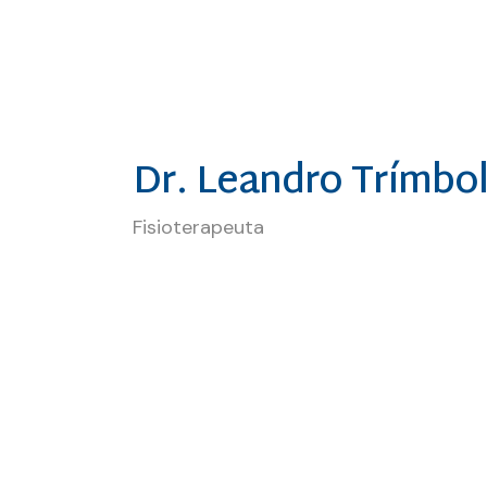
acupuntura. Com 15 anos de e
Dr. Leandro Trímbol
Fisioterapeuta
Dr. Anderson Kraide é fisioterap