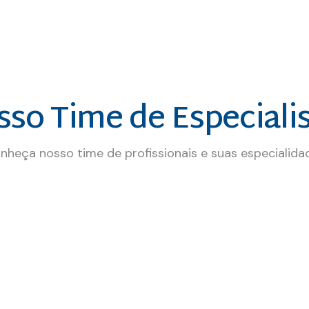
so Time de Especiali
nheça nosso time de profissionais e suas especialida
esde 2007, especializado em fisioterapia traumato-